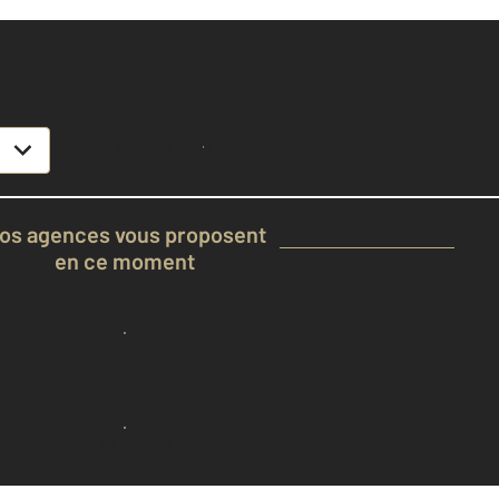
TURY 21
Rechercher un bien
os agences vous proposent
en ce moment
60
biens à vendre
2
biens à louer