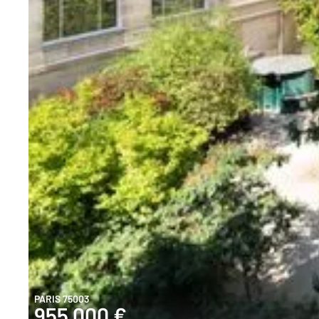
PARIS 75003
955 000 €